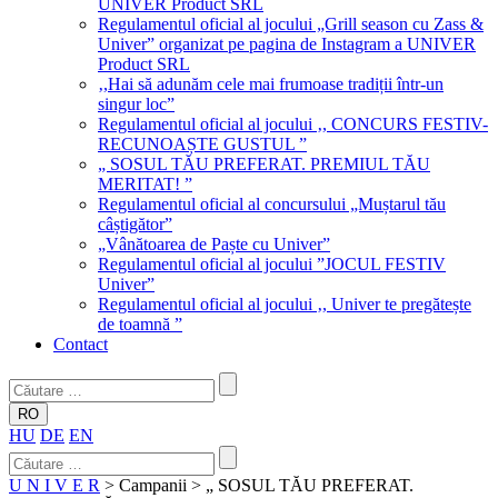
UNIVER Product SRL
Regulamentul oficial al jocului „Grill season cu Zass &
Univer” organizat pe pagina de Instagram a UNIVER
Product SRL
‚,Hai să adunăm cele mai frumoase tradiții într-un
singur loc”
Regulamentul oficial al jocului ‚, CONCURS FESTIV-
RECUNOAȘTE GUSTUL ”
„ SOSUL TĂU PREFERAT. PREMIUL TĂU
MERITAT! ”
Regulamentul oficial al concursului „Muștarul tău
câștigător”
„Vânătoarea de Paște cu Univer”
Regulamentul oficial al jocului ”JOCUL FESTIV
Univer”
Regulamentul oficial al jocului ‚, Univer te pregătește
de toamnă ”
Contact
RO
HU
DE
EN
U N I V E R
> Campanii > „ SOSUL TĂU PREFERAT.