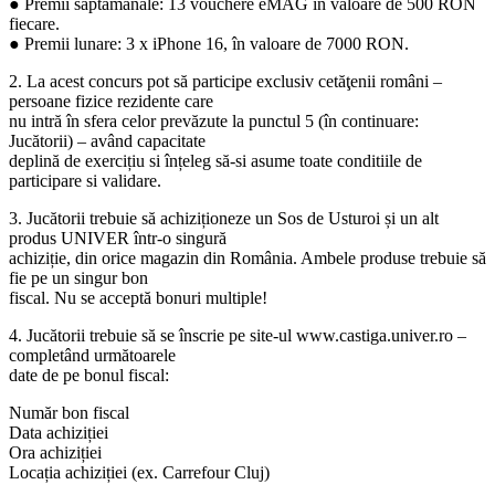
● Premii săptămânale: 13 vouchere eMAG în valoare de 500 RON
fiecare.
● Premii lunare: 3 x iPhone 16, în valoare de 7000 RON.
2. La acest concurs pot să participe exclusiv cetăţenii români –
persoane fizice rezidente care
nu intră în sfera celor prevăzute la punctul 5 (în continuare:
Jucătorii) – având capacitate
deplină de exercițiu si înțeleg să-si asume toate conditiile de
participare si validare.
3. Jucătorii trebuie să achiziționeze un Sos de Usturoi și un alt
produs UNIVER într-o singură
achiziție, din orice magazin din România. Ambele produse trebuie să
fie pe un singur bon
fiscal. Nu se acceptă bonuri multiple!
4. Jucătorii trebuie să se înscrie pe site-ul www.castiga.univer.ro –
completând următoarele
date de pe bonul fiscal:
Număr bon fiscal
Data achiziției
Ora achiziției
Locația achiziției (ex. Carrefour Cluj)