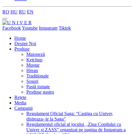
RO
HU
RU
EN
Facebook
Youtube
Instagram
Tiktok
Home
Despre Noi
Produse
Maioneză
Ketchup
Muștar
Hrean
Traditionale
Sosuri
Pastă tomate
Produse gastro
Rețete
Media
Campanii
Regulament Oficial Saga: “Castiga cu Univer,
distreaza- te la Saga”
Regulamentul oficial al jocului ‚,Ziua Copilului cu
Univer și ZASS” organizat pe pagina de Instagram a