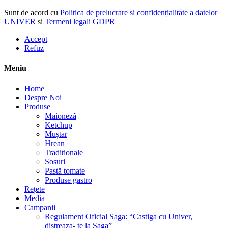
Sunt de acord cu
Politica de prelucrare si confidențialitate a datelor
UNIVER
si
Termeni legali GDPR
Accept
Refuz
Meniu
Home
Despre Noi
Produse
Maioneză
Ketchup
Muștar
Hrean
Traditionale
Sosuri
Pastă tomate
Produse gastro
Rețete
Media
Campanii
Regulament Oficial Saga: “Castiga cu Univer,
distreaza- te la Saga”