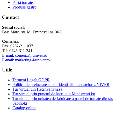
Pastă tomate
Produse gastro
Contact
Sediul social:
Baia Mare, str. M. Eminescu nr. 36A
Comenzi:
Fax: 0262-211.037
Tel: 0745-311-241
E-mail: comenzi@univer.ro
E-mail: marketing@univer.ro
Utile
Termeni Legali GDPR
Politica de prelucrare si confidențialitate a datelor UNIVER
Tur virtual din Hetényegyháza
Tur virtual prin punctul de lucru din Mindszenti krt
Tur virtual prin unitatea de fabricare a pastei de tomate din str.
Szolnoki
Catalog online