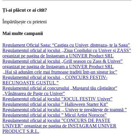
Ți-ai plăcut ce ai citit?
Împărtășește cu prieteni
Mai multe campanii
Regulament Oficial Saga: “Castiga cu Univer, distreaza- te la Saga”
Regulamentul oficial al jocului ‚,Ziua Copilului cu Univer și ZASS”
organizat pe pagina de Instagram a UNIVER Product SRL
Regulamentul oficial al jocului „Grill season cu Zass & Univer”
organizat pe pagina de Instagram a UNIVER Product SRL
‚,Hai să adunăm cele mai frumoase tradiții într-un singur loc”
Regulamentul oficial al jocului ‚, CONCURS FESTIV-
RECUNOAȘTE GUSTUL ”
Regulamentul oficial al concursului „Muștarul tău câștigător”
„Vânătoarea de Paște cu Univer”
Regulamentul oficial al jocului ”JOCUL FESTIV Univer”
Regulamentul oficial al jocului ” Halloween Starter Kit”
Regulamentul oficial al jocului ‚, Univer te pregătește de toamnă ”
Regulamentul oficial al jocului ” Micul Artist Norocos”
Regulamentul oficial al jocului ”CONCURS DE PASTE
UNIVER” organizat pe pagina de INSTAGRAM UNIVER
PRODUCT S.R.L.