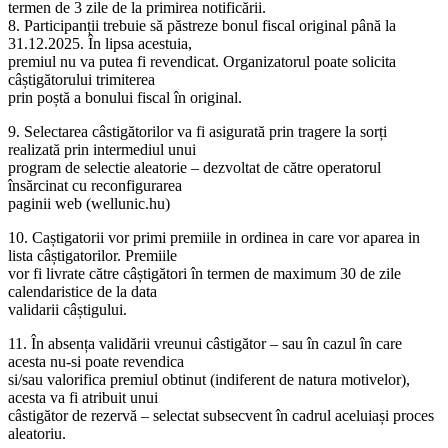
termen de 3 zile de la primirea notificării.
8. Participanții trebuie să păstreze bonul fiscal original până la
31.12.2025. În lipsa acestuia,
premiul nu va putea fi revendicat. Organizatorul poate solicita
câștigătorului trimiterea
prin poștă a bonului fiscal în original.
9. Selectarea câstigătorilor va fi asigurată prin tragere la sorți
realizată prin intermediul unui
program de selectie aleatorie – dezvoltat de către operatorul
însărcinat cu reconfigurarea
paginii web (wellunic.hu)
10. Caștigatorii vor primi premiile in ordinea in care vor aparea in
lista câștigatorilor. Premiile
vor fi livrate către câștigători în termen de maximum 30 de zile
calendaristice de la data
validarii câștigului.
11. În absența validării vreunui câstigător – sau în cazul în care
acesta nu-si poate revendica
si/sau valorifica premiul obtinut (indiferent de natura motivelor),
acesta va fi atribuit unui
câstigător de rezervă – selectat subsecvent în cadrul aceluiași proces
aleatoriu.