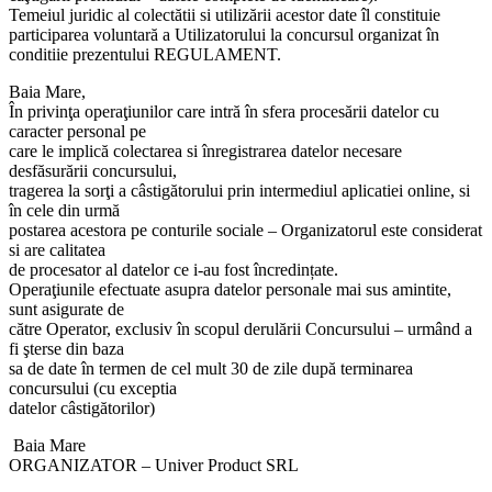
Temeiul juridic al colectătii si utilizării acestor date îl constituie
participarea voluntară a Utilizatorului la concursul organizat în
conditiie prezentului REGULAMENT.
Baia Mare,
În privinţa operaţiunilor care intră în sfera procesării datelor cu
caracter personal pe
care le implică colectarea si înregistrarea datelor necesare
desfăsurării concursului,
tragerea la sorţi a câstigătorului prin intermediul aplicatiei online, si
în cele din urmă
postarea acestora pe conturile sociale – Organizatorul este considerat
si are calitatea
de procesator al datelor ce i-au fost încredințate.
Operaţiunile efectuate asupra datelor personale mai sus amintite,
sunt asigurate de
către Operator, exclusiv în scopul derulării Concursului – urmând a
fi şterse din baza
sa de date în termen de cel mult 30 de zile după terminarea
concursului (cu exceptia
datelor câstigătorilor)
Baia Mare
ORGANIZATOR – Univer Product SRL