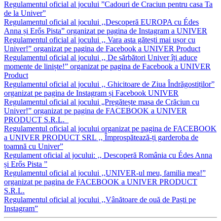
Regulamentul oficial al jocului ”Cadouri de Craciun pentru casa Ta
de la Univer”
Regulamentul oficial al jocului ‚,Descoperă EUROPA cu Édes
Anna și Erős Pista” organizat pe pagina de Instagram a UNIVER
Regulamentul oficial al jocului ‚, Vara asta gătești mai ușor cu
Univer!” organizat pe pagina de Facebook a UNIVER Product
Regulamentul oficial al jocului ‚, De sărbători Univer îți aduce
momente de liniște!” organizat pe pagina de Facebook a UNIVER
Product
Regulamentul oficial al jocului ‚, Ghicitoare de Ziua Îndrăgostiților”
organizat pe pagina de Instagram și Facebook UNIVER
Regulamentul oficial al jocului „Pregătește masa de Crăciun cu
Univer!” organizat pe pagina de FACEBOOK a UNIVER
PRODUCT S.R.L.
Regulamentul oficial al jocului organizat pe pagina de FACEBOOK
a UNIVER PRODUCT SRL ‚, Împrospătează-ți garderoba de
toamnă cu Univer”
Regulament oficial al jocului: ‚, Descoperă România cu Édes Anna
și Erős Pista ”
Regulamentul oficial al jocului ‚,UNIVER-ul meu, familia mea!”
organizat pe pagina de FACEBOOK a UNIVER PRODUCT
S.R.L.
Regulamentul oficial al jocului ‚,Vânătoare de ouă de Paști pe
Instagram”