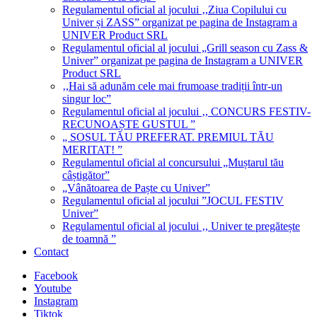
Regulamentul oficial al jocului ‚,Ziua Copilului cu
Univer și ZASS” organizat pe pagina de Instagram a
UNIVER Product SRL
Regulamentul oficial al jocului „Grill season cu Zass &
Univer” organizat pe pagina de Instagram a UNIVER
Product SRL
‚,Hai să adunăm cele mai frumoase tradiții într-un
singur loc”
Regulamentul oficial al jocului ‚, CONCURS FESTIV-
RECUNOAȘTE GUSTUL ”
„ SOSUL TĂU PREFERAT. PREMIUL TĂU
MERITAT! ”
Regulamentul oficial al concursului „Muștarul tău
câștigător”
„Vânătoarea de Paște cu Univer”
Regulamentul oficial al jocului ”JOCUL FESTIV
Univer”
Regulamentul oficial al jocului ‚, Univer te pregătește
de toamnă ”
Contact
Facebook
Youtube
Instagram
Tiktok