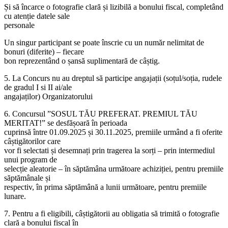
Și să încarce o fotografie clară și lizibilă a bonului fiscal, completând
cu atenție datele sale
personale
Un singur participant se poate înscrie cu un număr nelimitat de
bonuri (diferite) – fiecare
bon reprezentând o șansă suplimentară de câștig.
5. La Concurs nu au dreptul să participe angajații (soțul/soția, rudele
de gradul I si II ai/ale
angajaților) Organizatorului
6. Concursul ”SOSUL TĂU PREFERAT. PREMIUL TĂU
MERITAT!” se desfășoară în perioada
cuprinsă între 01.09.2025 și 30.11.2025, premiile urmând a fi oferite
câștigătorilor care
vor fi selectati și desemnați prin tragerea la sorți – prin intermediul
unui program de
selecție aleatorie – în săptămâna următoare achiziției, pentru premiile
săptămânale și
respectiv, în prima săptămână a lunii următoare, pentru premiile
lunare.
7. Pentru a fi eligibili, câștigătorii au obligatia să trimită o fotografie
clară a bonului fiscal în