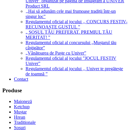
Univer” organizat pe pagina de Instagram a UNIVER
Product SRL
‚,Hai să adunăm cele mai frumoase tradiții într-un
singur loc”
Regulamentul oficial al jocului ‚, CONCURS FESTIV-
RECUNOAȘTE GUSTUL ”
„ SOSUL TĂU PREFERAT. PREMIUL TĂU
MERITAT! ”
Regulamentul oficial al concursului „Muștarul tău
câștigător”
„Vânătoarea de Paște cu Univer”
Regulamentul oficial al jocului ”JOCUL FESTIV
Univer”
Regulamentul oficial al jocului ‚, Univer te pregătește
de toamnă ”
Contact
Produse
Maioneză
Ketchup
Muștar
Hrean
Traditionale
Sosuri