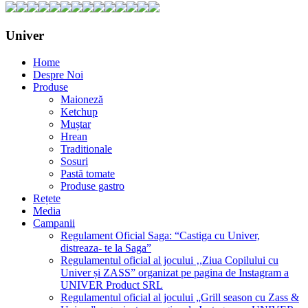
Univer
Home
Despre Noi
Produse
Maioneză
Ketchup
Muștar
Hrean
Traditionale
Sosuri
Pastă tomate
Produse gastro
Rețete
Media
Campanii
Regulament Oficial Saga: “Castiga cu Univer,
distreaza- te la Saga”
Regulamentul oficial al jocului ‚,Ziua Copilului cu
Univer și ZASS” organizat pe pagina de Instagram a
UNIVER Product SRL
Regulamentul oficial al jocului „Grill season cu Zass &