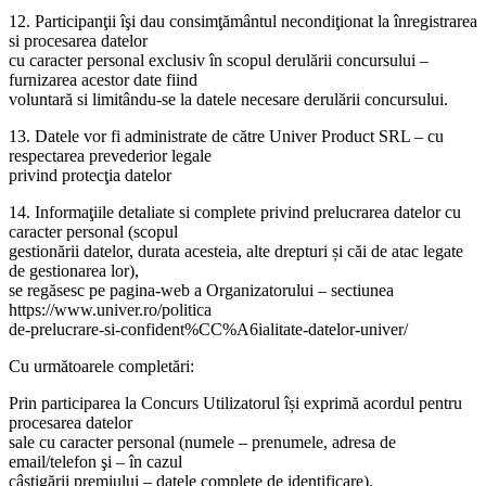
12. Participanţii îşi dau consimţământul necondiţionat la înregistrarea
si procesarea datelor
cu caracter personal exclusiv în scopul derulării concursului –
furnizarea acestor date fiind
voluntară si limitându-se la datele necesare derulării concursului.
13. Datele vor fi administrate de către Univer Product SRL – cu
respectarea prevederior legale
privind protecţia datelor
14. Informaţiile detaliate si complete privind prelucrarea datelor cu
caracter personal (scopul
gestionării datelor, durata acesteia, alte drepturi și căi de atac legate
de gestionarea lor),
se regăsesc pe pagina-web a Organizatorului – sectiunea
https://www.univer.ro/politica
de-prelucrare-si-confident%CC%A6ialitate-datelor-univer/
Cu următoarele completări:
Prin participarea la Concurs Utilizatorul își exprimă acordul pentru
procesarea datelor
sale cu caracter personal (numele – prenumele, adresa de
email/telefon şi – în cazul
câştigării premiului – datele complete de identificare).