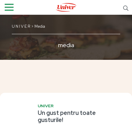
U N I V E R
> Media
media
UNIVER
Un gust pentru toate
gusturile!