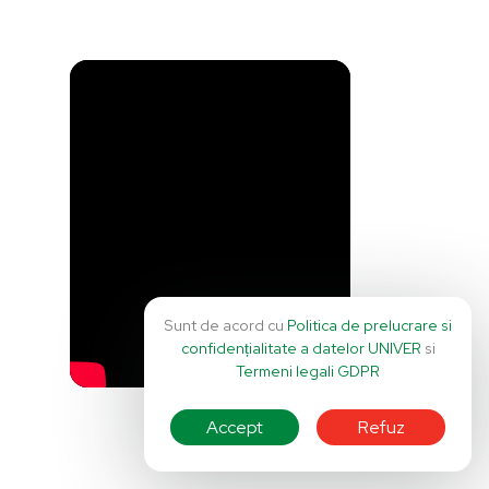
Sunt de acord cu
Politica de prelucrare si
confidențialitate a datelor UNIVER
si
Termeni legali GDPR
Accept
Refuz