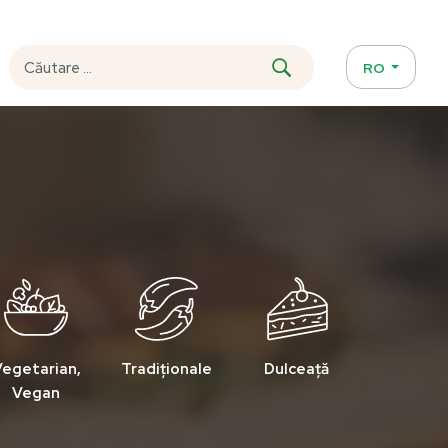
RO
egetarian,
Tradiționale
Dulceață
Vegan