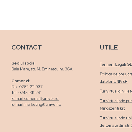
CONTACT
UTILE
Sediul social:
Termeni Legali G
Baia Mare, str. M. Eminescu nr. 36A
Politica de prelucr
Comenzi:
datelor UNIVER
Fax: 0262-211.037
Tur virtual din H
Tel: 0745-311-241
E-mail: comenzi@univer.ro
Tur virtual prin pu
E-mail: marketing@univer.ro
Mindszenti krt
Tur virtual prin un
de tomate din str.