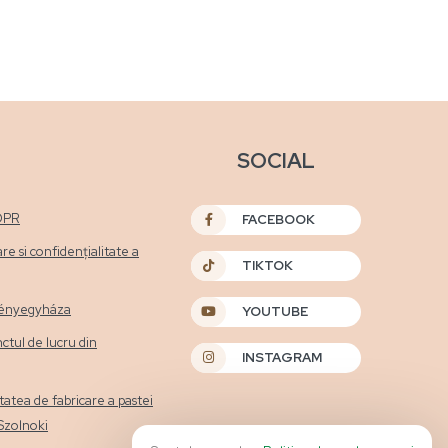
SOCIAL
DPR
FACEBOOK
are si confidențialitate a
TIKTOK
etényegyháza
YOUTUBE
nctul de lucru din
INSTAGRAM
itatea de fabricare a pastei
 Szolnoki