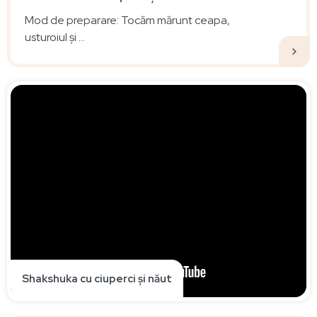
Mod de preparare: Tocăm mărunt ceapa,
usturoiul și ...
Shakshuka cu ciuperci și năut