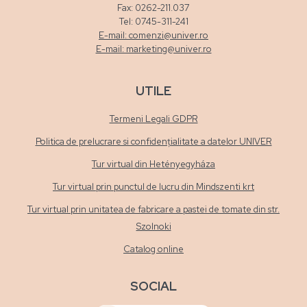
Fax: 0262-211.037
Tel: 0745-311-241
E-mail: comenzi@univer.ro
E-mail: marketing@univer.ro
UTILE
Termeni Legali GDPR
Politica de prelucrare si confidențialitate a datelor UNIVER
Tur virtual din Hetényegyháza
Tur virtual prin punctul de lucru din Mindszenti krt
Tur virtual prin unitatea de fabricare a pastei de tomate din str.
Szolnoki
Catalog online
SOCIAL