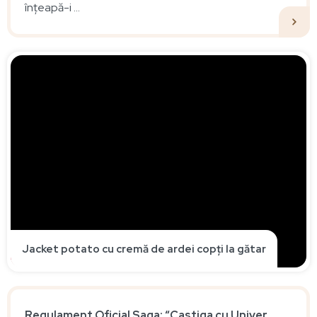
înțeapă-i ...
Jacket potato cu cremă de ardei copți la gătar
Regulament Oficial Saga: “Castiga cu Univer,