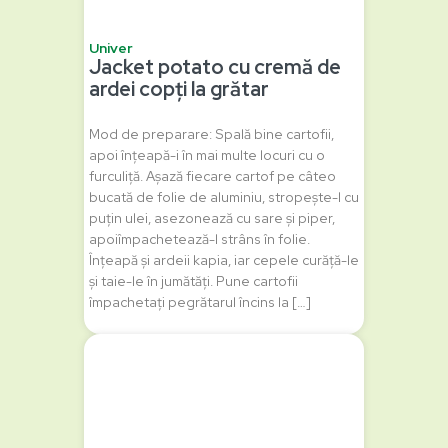
Univer
Jacket potato cu cremă de
ardei copți la grătar
Mod de preparare: Spală bine cartofii,
apoi înțeapă-i în mai multe locuri cu o
furculiță. Așază fiecare cartof pe câteo
bucată de folie de aluminiu, stropește-l cu
puțin ulei, asezonează cu sare și piper,
apoiîmpachetează-l strâns în folie.
Înțeapă și ardeii kapia, iar cepele curăță-le
și taie-le în jumătăți. Pune cartofii
împachetați pegrătarul încins la […]