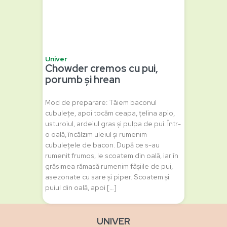
Univer
Chowder cremos cu pui,
porumb și hrean
Mod de preparare: Tăiem baconul
cubulețe, apoi tocăm ceapa, țelina apio,
usturoiul, ardeiul gras și pulpa de pui. Într-
o oală, încălzim uleiul și rumenim
cubulețele de bacon. După ce s-au
rumenit frumos, le scoatem din oală, iar în
grăsimea rămasă rumenim fâșiile de pui,
asezonate cu sare și piper. Scoatem și
puiul din oală, apoi […]
UNIVER