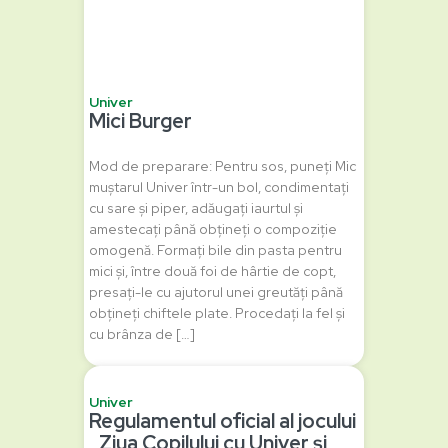
Univer
Mici Burger
Mod de preparare: Pentru sos, puneți Mic
muștarul Univer într-un bol, condimentați
cu sare și piper, adăugați iaurtul și
amestecați până obțineți o compoziție
omogenă. Formați bile din pasta pentru
mici și, între două foi de hârtie de copt,
presați-le cu ajutorul unei greutăți până
obțineți chiftele plate. Procedați la fel și
cu brânza de […]
Univer
Regulamentul oficial al jocului
‚,Ziua Copilului cu Univer și