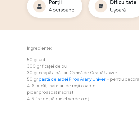
Porții
Dificultate
4 persoane
Ușoară
Ingrediente:
50 gr unt
300 gr ficăţei de pui
30 gr ceapă albă sau Cremă de Ceapă Univer
50 gr
pastă de ardei Piros Arany Univer
+ pentru decor
4-6 bucăţi mai mari de roşii coapte
piper proaspăt măcinat
4-5 fire de pătrunjel verde creţ