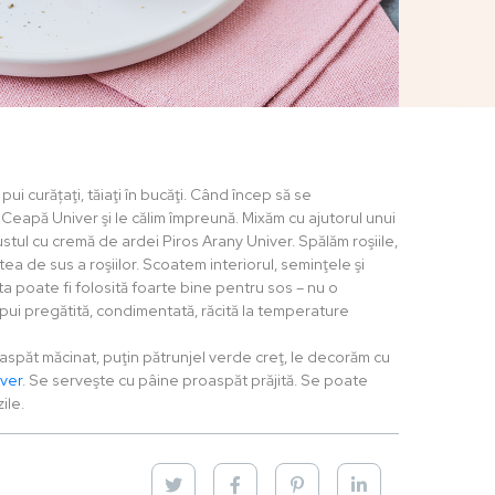
 pui curățaţi, tăiaţi în bucăţi. Când încep să se
pă Univer şi le călim împreună. Mixăm cu ajutorul unui
stul cu cremă de ardei Piros Arany Univer. Spălăm roşiile,
tea de sus a roşiilor. Scoatem interiorul, seminţele şi
a poate fi folosită foarte bine pentru sos – nu o
 pui pregătită, condimentată, răcită la temperature
spăt măcinat, puţin pătrunjel verde creţ, le decorăm cu
iver
. Se serveşte cu pâine proaspăt prăjită. Se poate
ile.