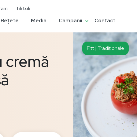
gram
Tiktok
Rețete
Media
Campanii
Contact
Fitt | Tradiționale
u cremă
să