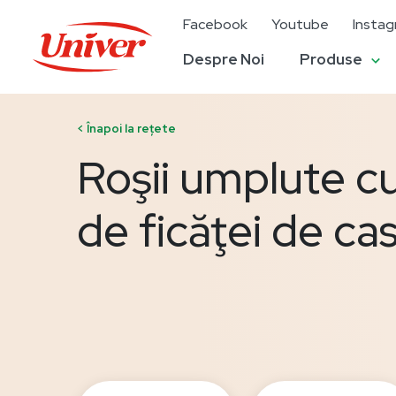
Facebook
Youtube
Insta
Despre Noi
Produse
< Înapoi la rețete
Roşii umplute c
de ficăţei de ca