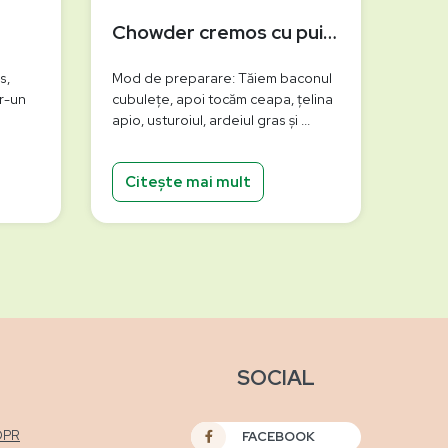
Chowder cremos cu pui, porumb și hrean
s,
Mod de preparare: Tăiem baconul
tr-un
cubulețe, apoi tocăm ceapa, țelina
apio, usturoiul, ardeiul gras și ...
Citește mai mult
SOCIAL
DPR
FACEBOOK