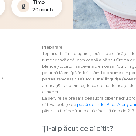
Timp
20 minute
Preparare:
Topim untul într-o tigaie și prăjim pe el ficăţeii de
rumenească adăugăm ceapă albă sau Crema de Cea
blender/tocator, să devină cremoasă. Potrivim gu
pe urmă tăiem “pălăriile” – tăind o cincime din par
are
partea zămoasă cu ajutorul unei linguriţe (aceast
aruncați!). Umplem roşiile cu crema de ficăţei de
camerei.
La servire se presară deasupra piper negru proa
câteva bobiţe de
pastă de ardei Piros Arany Un
păstra în frigider într-o cutie închisă timp de 2-3 z
Ți-ai plăcut ce ai citit?