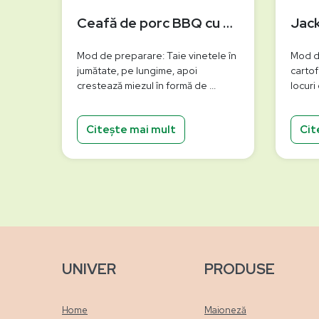
Ceafă de porc BBQ cu vinete și porumb la grătar
Mod de preparare: Taie vinetele în
Mod d
jumătate, pe lungime, apoi
cartof
crestează miezul în formă de ...
locuri 
Citește mai mult
Cit
UNIVER
PRODUSE
Home
Maioneză