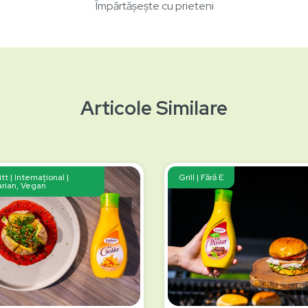
Împărtășește cu prieteni
Articole Similare
Fitt | Internațional |
Grill | Fără E
rian, Vegan