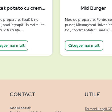
Jacket potato cu cremă de ardei copți la grătar
Mici Burger
e preparare: Spală bine
Mod de preparare: Pentru so
ii, apoi înțeapă-i în mai multe
puneți Mic muștarul Univer în
cu o furculiță. ...
bol, condimentați cu sare și ...
ește mai mult
Citește mai mult
CONTACT
UTILE
Sediul social:
Termeni Legali G