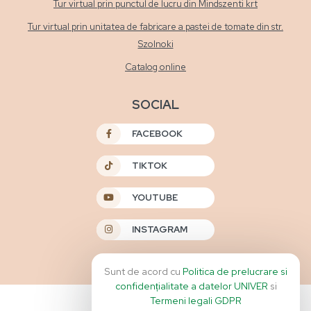
Tur virtual prin punctul de lucru din Mindszenti krt
Tur virtual prin unitatea de fabricare a pastei de tomate din str.
Szolnoki
Catalog online
SOCIAL
FACEBOOK
TIKTOK
YOUTUBE
INSTAGRAM
Sunt de acord cu
Politica de prelucrare si
confidențialitate a datelor UNIVER
si
Termeni legali GDPR