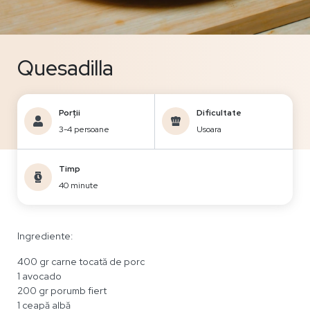
Quesadilla
Porții
Dificultate
3-4 persoane
Usoara
Timp
40 minute
Ingrediente:
400 gr carne tocată de porc
1 avocado
200 gr porumb fiert
1 ceapă albă