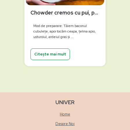
Chowder cremos cu pui, porumb și hrean
Mod de preparare: Tăiem baconul
cubulețe, apoi tocăm ceapa, țelina apio,
usturoiul, ardeiul gras și ...
Citește mai mult
UNIVER
Home
Despre Noi