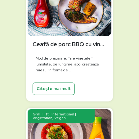
Ceafă de porc BBQ cu vinete și porumb la grătar
Mod de preparare: Taie vinetele în
jumătate, pe lungime, apoi crestează
miezul în formă de ...
Citește mai mult
Grill | Fitt | Internațional |
Vegetarian, Vegan