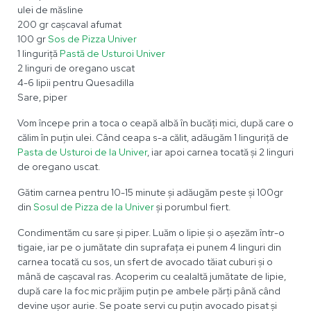
ulei de măsline
200 gr cașcaval afumat
100 gr
Sos de Pizza Univer
1 linguriță
Pastă de Usturoi Univer
2 linguri de oregano uscat
4-6 lipii pentru Quesadilla
Sare, piper
Vom începe prin a toca o ceapă albă în bucăți mici, după care o
călim în puțin ulei. Când ceapa s-a călit, adăugăm 1 linguriță de
Pasta de Usturoi de la Univer
, iar apoi carnea tocată și 2 linguri
de oregano uscat.
Gătim carnea pentru 10-15 minute și adăugăm peste și 100gr
din
Sosul de Pizza de la Univer
și porumbul fiert.
Condimentăm cu sare și piper. Luăm o lipie și o așezăm într-o
tigaie, iar pe o jumătate din suprafața ei punem 4 linguri din
carnea tocată cu sos, un sfert de avocado tăiat cuburi și o
mână de cașcaval ras. Acoperim cu cealaltă jumătate de lipie,
după care la foc mic prăjim puțin pe ambele părți până când
devine ușor aurie. Se poate servi cu puțin avocado pisat și