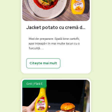
Jacket potato cu cremă de ardei copți la grătar
Mod de preparare: Spală bine cartofii,
apoi înțeapă-i în mai multe locuri cu o
furculiță. ...
Citește mai mult
Grill | Fără E