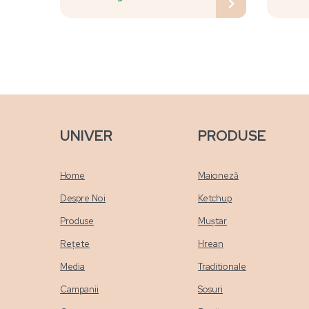
UNIVER
PRODUSE
Home
Maioneză
Despre Noi
Ketchup
Produse
Muștar
Rețete
Hrean
Media
Traditionale
Campanii
Sosuri