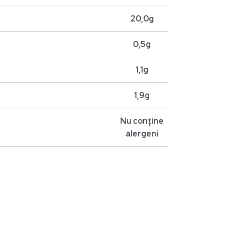
20,0g
0,5g
1,1g
1,9g
Nu conține
alergeni