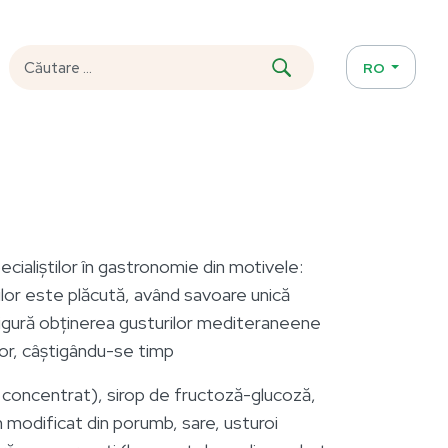
RO
ialiștilor în gastronomie din motivele:
lor este plăcută, având savoare unică
sigură obținerea gusturilor mediteraneene
șor, câștigându-se timp
n concentrat), sirop de fructoză-glucoză,
n modificat din porumb, sare, usturoi