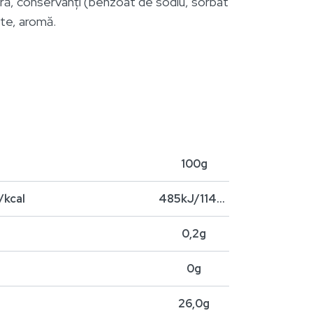
ră, conservanți (benzoat de sodiu, sorbat
te, aromă.
100g
/kcal
485kJ/114kcal
0,2g
0g
26,0g