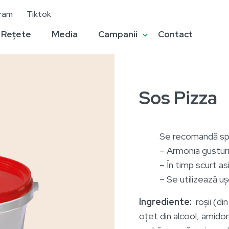
gram
Tiktok
Rețete
Media
Campanii
Contact
Sos Pizza
Se recomandă spec
– Armonia gusturi
– În timp scurt a
– Se utilizează u
Ingrediente:
roșii (di
oțet din alcool, amido