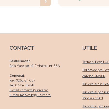
CONTACT
UTILE
Sediul social:
Termeni Legali G
Baia Mare, str. M. Eminescu nr. 36A
Politica de prelucr
Comenzi:
datelor UNIVER
Fax: 0262-211.037
Tur virtual din H
Tel: 0745-311-241
E-mail: comenzi@univer.ro
Tur virtual prin pu
E-mail: marketing@univer.ro
Mindszenti krt
Tur virtual prin un