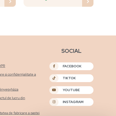
SOCIAL
DPR
FACEBOOK
are si confidențialitate a
TIKTOK
etényegyháza
YOUTUBE
nctul de lucru din
INSTAGRAM
itatea de fabricare a pastei