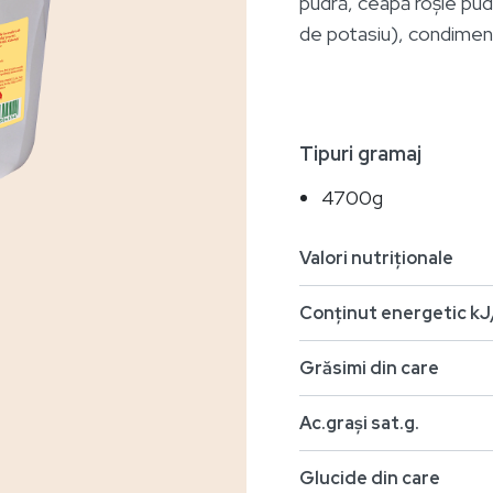
pudră, ceapă roșie pud
de potasiu), condimen
Tipuri gramaj
4700g
Valori nutriționale
Conținut energetic kJ
Grăsimi din care
Ac.grași sat.g.
Glucide din care