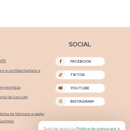
SOCIAL
DPR
FACEBOOK
are si confidențialitate a
TIKTOK
etényegyháza
YOUTUBE
nctul de lucru din
INSTAGRAM
itatea de fabricare a pastei
 Szolnoki
Sunt de acord cu
Politica de prelucrare si