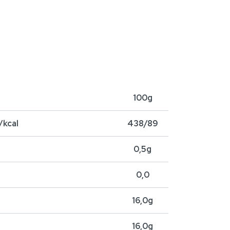
100g
/kcal
438/89
0,5g
0,0
16,0g
16,0g