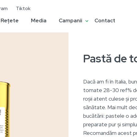
gram
Tiktok
Rețete
Media
Campanii
Contact
Pastă de 
Dacă am fi în Italia, bu
tomate 28-30 ref% de 
roșii atent culese și p
sănătate. Mai mult decâ
bucătării: pastele o ado
preparate pur și simplu
Recomandăm acest prod