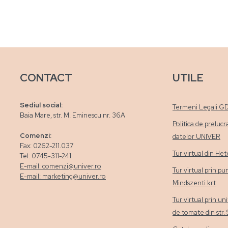
CONTACT
UTILE
Sediul social:
Termeni Legali G
Baia Mare, str. M. Eminescu nr. 36A
Politica de prelucr
Comenzi:
datelor UNIVER
Fax: 0262-211.037
Tur virtual din H
Tel: 0745-311-241
E-mail: comenzi@univer.ro
Tur virtual prin pu
E-mail: marketing@univer.ro
Mindszenti krt
Tur virtual prin un
de tomate din str.