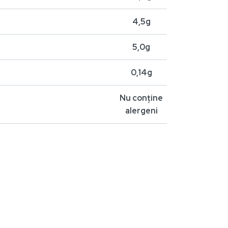
4,5g
5,0g
0,14g
Nu conține
alergeni