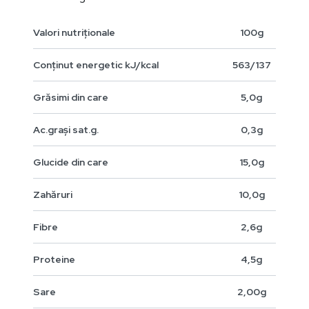
Valori nutriționale
100g
Conținut energetic kJ/kcal
563/137
Grăsimi din care
5,0g
Ac.grași sat.g.
0,3g
Glucide din care
15,0g
Zahăruri
10,0g
Fibre
2,6g
Proteine
4,5g
Sare
2,00g