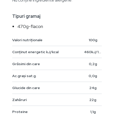
Nu conține ingrediente alergene.
Tipuri gramaj
470g-flacon
Valori nutriționale
100g
Conținut energetic kJ/kcal
460kJ/108kcal
Grăsimi din care
0,2g
Ac.grași sat.g.
0,0g
Glucide din care
24g
Zahăruri
22g
Proteine
1,1g