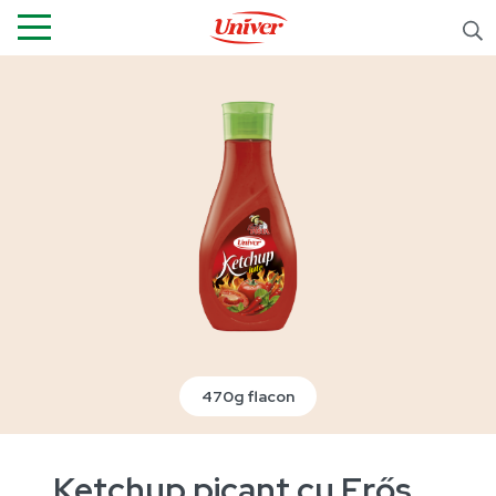
470g flacon
Ketchup picant cu Erős