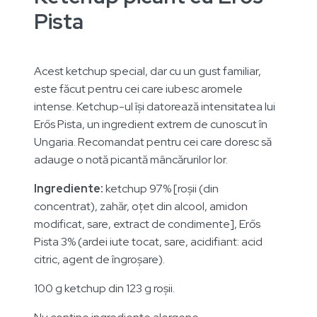
Pista
Acest ketchup special, dar cu un gust familiar,
este făcut pentru cei care iubesc aromele
intense. Ketchup-ul își datorează intensitatea lui
Erős Pista, un ingredient extrem de cunoscut în
Ungaria. Recomandat pentru cei care doresc să
adauge o notă picantă mâncărurilor lor.
Ingrediente:
ketchup 97% [roșii (din
concentrat), zahăr, oțet din alcool, amidon
modificat, sare, extract de condimente], Erős
Pista 3% (ardei iute tocat, sare, acidifiant: acid
citric, agent de îngroșare).
100 g ketchup din 123 g roșii.