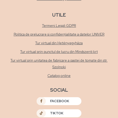
UTILE
Termeni Legali GDPR
Politica de prelucrare si confidențialitate a datelor UNIVER
Tur virtual din Hetényegyháza
Tur virtual prin punctul de lucru din Mindszenti krt
Tur virtual prin unitatea de fabricare a pastei de tomate din str.
Szolnoki
Catalog online
SOCIAL
FACEBOOK
TIKTOK