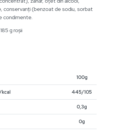
 concentrat), zahăr, oțet din alcool,
e, conservanți (benzoat de sodiu, sorbat
de condimente.
85 g roșii
100g
c
/kcal
445/105
0,3g
0g