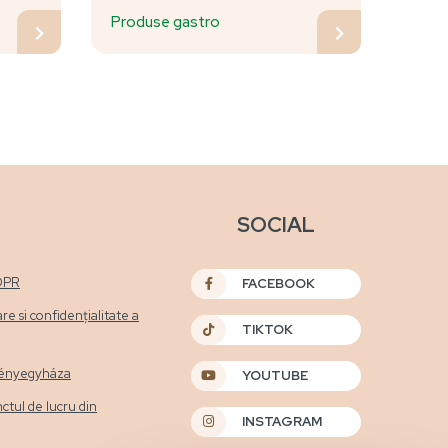
Produse gastro
SOCIAL
DPR
FACEBOOK
are si confidențialitate a
TIKTOK
etényegyháza
YOUTUBE
nctul de lucru din
INSTAGRAM