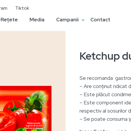
gram
Tiktok
Rețete
Media
Campanii
Contact
Ketchup d
Se recomanda gastrono
– Are conținut ridicat
– Este plăcut condim
– Este component ideal
respectiv al sosurilor
– Se poate consuma și 