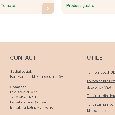
a Tomate
Produse gastro
CONTACT
UTILE
Sediul social:
Termeni Legali G
Baia Mare, str. M. Eminescu nr. 36A
Politica de prelucr
Comenzi:
datelor UNIVER
Fax: 0262-211.037
Tur virtual din H
Tel: 0745-311-241
E-mail: comenzi@univer.ro
Tur virtual prin pu
E-mail: marketing@univer.ro
Mindszenti krt