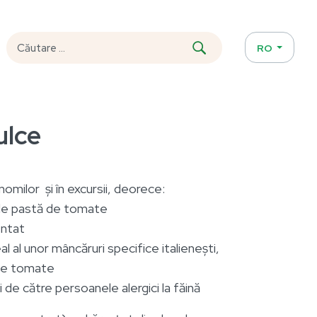
RO
ulce
milor și în excursii, deorece:
 de pastă de tomate
entat
 al unor mâncăruri specifice italienești,
 de tomate
de către persoanele alergici la făină