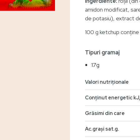
Ingerdiente:
roșii (din
amidon modificat, sar
de potasiu), extract 
100 g ketchup conține 1
Tipuri gramaj
17g
Valori nutriționale
25 bu
Conținut energetic kJ
Grăsimi din care
Ac.grași sat.g.