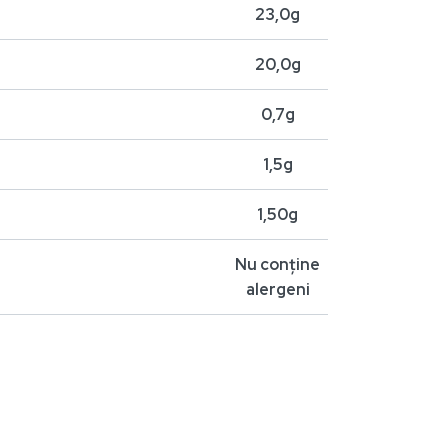
23,0g
20,0g
0,7g
1,5g
1,50g
Nu conține
alergeni