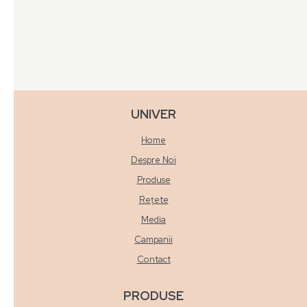
Cremă pizza
Cremă gulaș iute
UNIVER
Home
Despre Noi
Produse
Rețete
Media
Campanii
Contact
PRODUSE