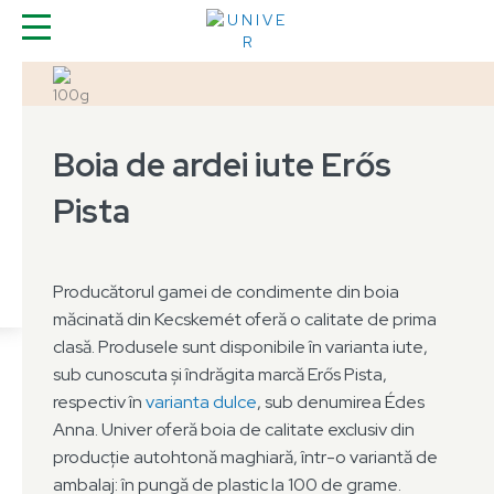
100g
Boia de ardei iute Erős
Pista
Producătorul gamei de condimente din boia
măcinată din Kecskemét oferă o calitate de prima
clasă. Produsele sunt disponibile în varianta iute,
sub cunoscuta și îndrăgita marcă Erős Pista,
respectiv în
varianta dulce
, sub denumirea Édes
Anna. Univer oferă boia de calitate exclusiv din
producție autohtonă maghiară, într-o variantă de
ambalaj: în pungă de plastic la 100 de grame.