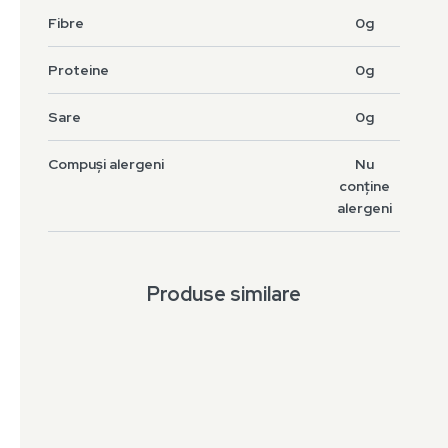
Fibre
0g
Proteine
0g
Sare
0g
Compuși alergeni
Nu
conține
alergeni
Produse similare