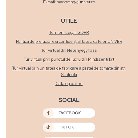
E-mail: marketing@univer.ro
UTILE
Termeni Legali GDPR
Politica de prelucrare si confidențialitate a datelor UNIVER
Tur virtual din Hetényegyháza
Tur virtual prin punctul de lucru din Mindszenti krt
Tur virtual prin unitatea de fabricare a pastei de tomate din str.
Szolnoki
Catalog online
SOCIAL
FACEBOOK
TIKTOK