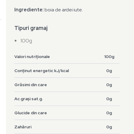
Ingrediente:
boia de ardei iute.
Tipuri gramaj
100g
Valori nutriționale
100g
Conținut energetic kJ/kcal
0g
Grăsimi din care
0g
Ac.grași sat.g.
0g
Glucide din care
0g
Zahăruri
0g