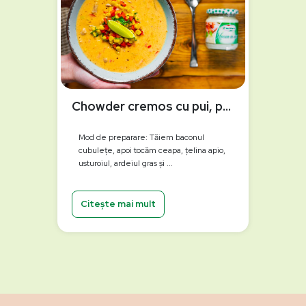
Chowder cremos cu pui, porumb și hrean
Mod de preparare: Tăiem baconul
cubulețe, apoi tocăm ceapa, țelina apio,
usturoiul, ardeiul gras și ...
Citește mai mult