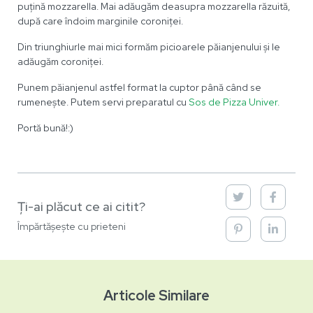
puțină mozzarella. Mai adăugăm deasupra mozzarella răzuită,
după care îndoim marginile coroniței.
Din triunghiurle mai mici formăm picioarele păianjenului și le
adăugăm coroniței.
Punem păianjenul astfel format la cuptor până când se
rumenește. Putem servi preparatul cu
Sos de Pizza Univer.
Portă bună!:)
Ți-ai plăcut ce ai citit?
Împărtășește cu prieteni
Articole Similare