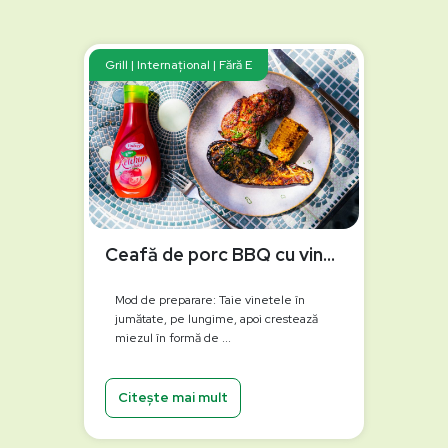
Grill | Internațional | Fără E
Ceafă de porc BBQ cu vinete și porumb la grătar
Mod de preparare: Taie vinetele în
jumătate, pe lungime, apoi crestează
miezul în formă de ...
Citește mai mult