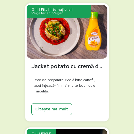
Grill | Fitt | Internațional |
Vegetarian, Vegan
Jacket potato cu cremă de ardei copți la grătar
Mod de preparare: Spală bine cartofii,
apoi înțeapă-i în mai multe locuri cu o
furculiță. ...
Citește mai mult
Grill | Fără E