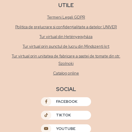
UTILE
Termeni Legali GDPR
Politica de prelucrare si confidențialitate a datelor UNIVER
Tur virtual din Hetényegyháza
Tur virtual prin punctul de lucru din Mindszenti krt
Tur virtual prin unitatea de fabricare a pastei de tomate din str.
Szolnoki
Catalog online
SOCIAL
FACEBOOK
TIKTOK
YOUTUBE