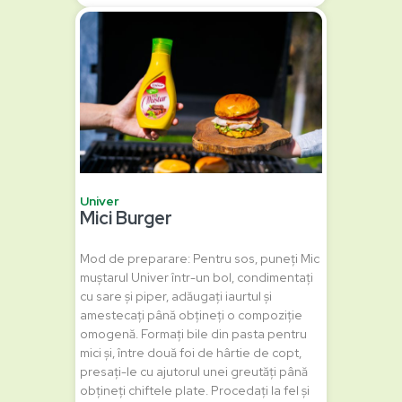
Univer
Mici Burger
Mod de preparare: Pentru sos, puneți Mic
muștarul Univer într-un bol, condimentați
cu sare și piper, adăugați iaurtul și
amestecați până obțineți o compoziție
omogenă. Formați bile din pasta pentru
mici și, între două foi de hârtie de copt,
presați-le cu ajutorul unei greutăți până
obțineți chiftele plate. Procedați la fel și