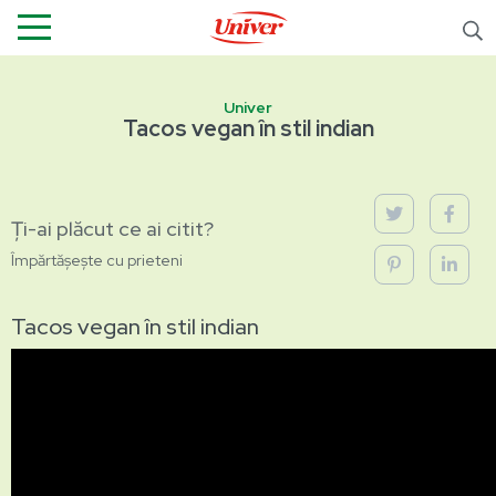
Univer
Tacos vegan în stil indian
Ți-ai plăcut ce ai citit?
Împărtășește cu prieteni
Tacos vegan în stil indian