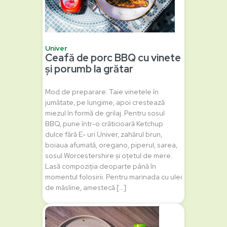
Univer
Ceafă de porc BBQ cu vinete
și porumb la grătar
Mod de preparare: Taie vinetele în
jumătate, pe lungime, apoi crestează
miezul în formă de grilaj. Pentru sosul
BBQ, pune într-o crăticioară Ketchup
dulce fără E- uri Univer, zahărul brun,
boiaua afumată, oregano, piperul, sarea,
sosul Worcestershire și oțetul de mere.
Lasă compoziția deoparte până în
momentul folosirii. Pentru marinada cu ulei
de măsline, amestecă […]