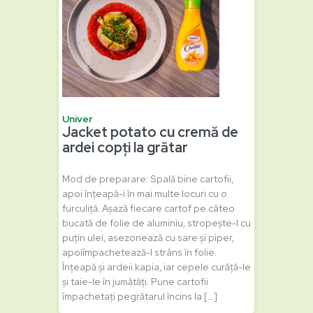
Univer
Jacket potato cu cremă de
ardei copți la grătar
Mod de preparare: Spală bine cartofii,
apoi înțeapă-i în mai multe locuri cu o
furculiță. Așază fiecare cartof pe câteo
bucată de folie de aluminiu, stropește-l cu
puțin ulei, asezonează cu sare și piper,
apoiîmpachetează-l strâns în folie.
Înțeapă și ardeii kapia, iar cepele curăță-le
și taie-le în jumătăți. Pune cartofii
împachetați pegrătarul încins la […]