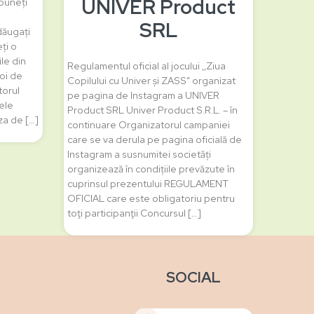
UNIVER Product
puneți
SRL
dăugați
ți o
le din
Regulamentul oficial al jocului ‚,Ziua
foi de
Copilului cu Univer și ZASS” organizat
torul
pe pagina de Instagram a UNIVER
tele
Product SRL Univer Product S.R.L. – în
nza de […]
continuare Organizatorul campaniei
care se va derula pe pagina oficială de
Instagram a susnumitei societăți
organizează în condițiile prevăzute în
cuprinsul prezentului REGULAMENT
OFICIAL care este obligatoriu pentru
toţi participanţii Concursul […]
SOCIAL