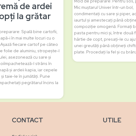
Mod de preparare: Pentru sos, 
remă de ardei
Mic muștarul Univer într-un bol,
opți la grătar
condimentați cu sare și piper, a
iaurtul și amestecați până obține
compoziție omogenă. Formați bi
reparare: Spală bine cartofii,
pasta pentru mici și, între două 
apă-i în mai multe locuri cu o
hârtie de copt, presați-le cu aju
. Așază fiecare cartof pe câteo
unei greutăți până obțineți chif
e folie de aluminiu, stropește-l
plate. Procedați la fel și cu brâ
ulei, asezonează cu sare și
poiîmpachetează-l strâns în
țeapă și ardeii kapia, iar cepele
 și taie-le în jumătăți. Pune
împachetați pegrătarul încins la
CONTACT
UTILE