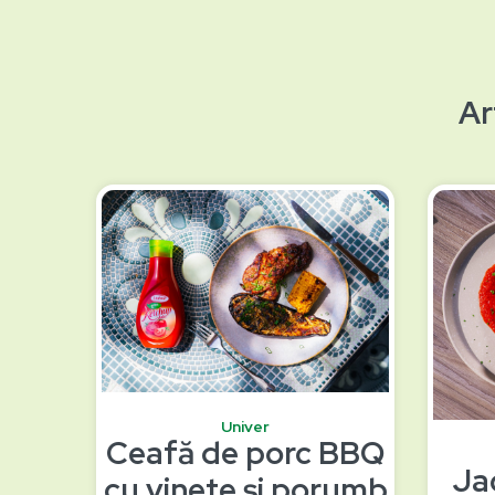
Ar
Univer
Ceafă de porc BBQ
Ja
cu vinete și porumb