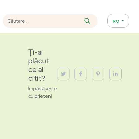
RO
Ți-ai
plăcut
ce ai
citit?
Împărtășește
cu prieteni