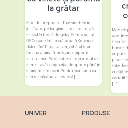
c
la grătar
c
Mod de preparare: Taie vinetele în
jumătate, pe lungime, apoi crestează
Mod de p
miezul în formă de grilaj. Pentru sosul
apoi înțe
BBQ, pune într-o crăticioară Ketchup
furculiță
dulce fără E- uri Univer, zahărul brun,
bucată d
boiaua afumată, oregano, piperul,
cu puțin 
sarea, sosul Worcestershire și oțetul de
piper, a
mere. Lasă compoziția deoparte până în
folie. În
momentul folosirii. Pentru marinada cu
curăță-le
ulei de măsline, amestecă […]
cartofii 
[…]
UNIVER
PRODUSE