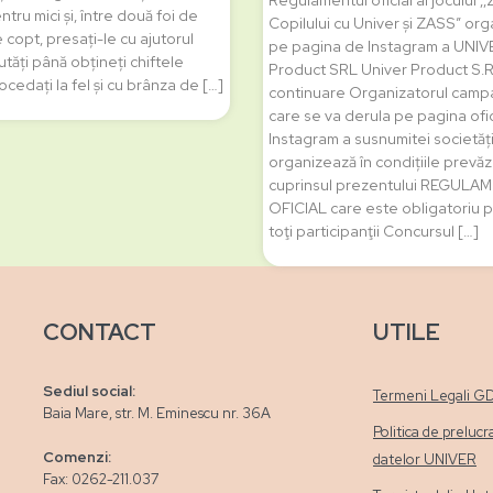
Regulamentul oficial al jocului ‚,
tru mici și, între două foi de
Copilului cu Univer și ZASS” org
 copt, presați-le cu ajutorul
pe pagina de Instagram a UNIV
tăți până obțineți chiftele
Product SRL Univer Product S.R.
ocedați la fel și cu brânza de […]
continuare Organizatorul camp
care se va derula pe pagina ofi
Instagram a susnumitei societăț
organizează în condițiile prevăz
cuprinsul prezentului REGULA
OFICIAL care este obligatoriu 
toţi participanţii Concursul […]
CONTACT
UTILE
Sediul social:
Termeni Legali G
Baia Mare, str. M. Eminescu nr. 36A
Politica de prelucr
Comenzi:
datelor UNIVER
Fax: 0262-211.037