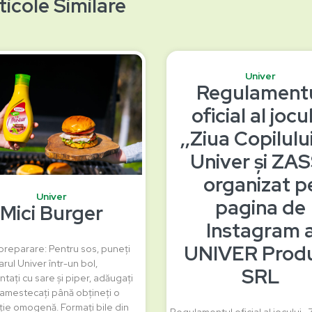
ticole Similare
Univer
Regulament
oficial al jocu
‚,Ziua Copilulu
Univer și ZA
organizat p
Univer
pagina de
Mici Burger
Instagram 
UNIVER Prod
reparare: Pentru sos, puneți
rul Univer într-un bol,
SRL
tați cu sare și piper, adăugați
i amestecați până obțineți o
ie omogenă. Formați bile din