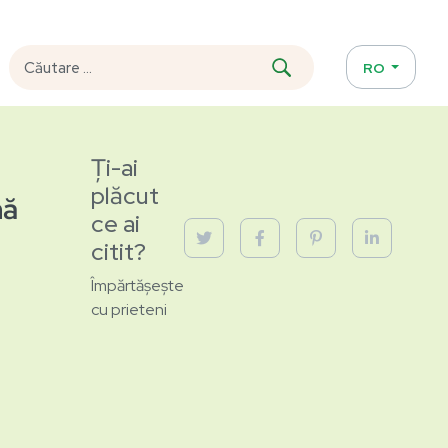
RO
Ți-ai
plăcut
nă
ce ai
citit?
Împărtășește
cu prieteni