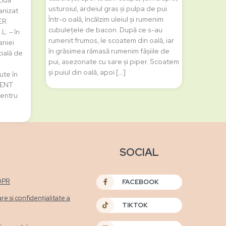
Ziua
usturoiul, ardeiul gras și pulpa de pui.
anizat
Într-o oală, încălzim uleiul și rumenim
ER
cubulețele de bacon. După ce s-au
L. – în
rumenit frumos, le scoatem din oală, iar
aniei
în grăsimea rămasă rumenim fâșiile de
cială de
pui, asezonate cu sare și piper. Scoatem
i
și puiul din oală, apoi […]
ute în
MENT
pentru
SOCIAL
DPR
FACEBOOK
are si confidențialitate a
TIKTOK