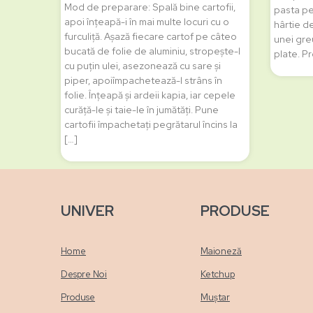
Mod de preparare: Spală bine cartofii,
pasta pen
apoi înțeapă-i în mai multe locuri cu o
hârtie de
furculiță. Așază fiecare cartof pe câteo
unei greu
bucată de folie de aluminiu, stropește-l
plate. Pr
cu puțin ulei, asezonează cu sare și
piper, apoiîmpachetează-l strâns în
folie. Înțeapă și ardeii kapia, iar cepele
curăță-le și taie-le în jumătăți. Pune
cartofii împachetați pegrătarul încins la
[…]
UNIVER
PRODUSE
Home
Maioneză
Despre Noi
Ketchup
Produse
Muștar