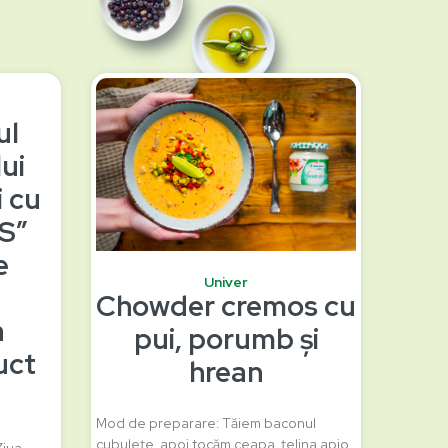
ul
lui
i cu
SS”
e
Univer
Chowder cremos cu
a
pui, porumb și
uct
hrean
Mod de preparare: Tăiem baconul
cubulețe, apoi tocăm ceapa, țelina apio,