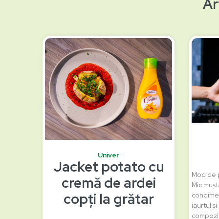
Ar
Univer
Jacket potato cu
Mod de p
cremă de ardei
Mic mușta
copți la grătar
condimen
iaurtul ș
compoziț