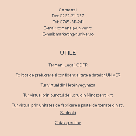
Comenzi:
Fax: 0262-211.037
Tel: 0745-311-241
E-mail: comenzi@univer.ro
E-mail: marketing@univer.ro
UTILE
Termeni Legali GDPR
Politica de prelucrare si confidențialitate a datelor UNIVER
Tur virtual din Hetényegyháza
Tur virtual prin punctul de lucru din Mindszenti krt
Tur virtual prin unitatea de fabricare a pastei de tomate din str.
Szolnoki
Catalog online