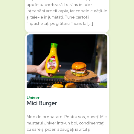
apoiîmpachetează-l strâns în folie.
Înțeapă și ardeii kapia, iar cepele curăță-le
și taie-le în jumătăți. Pune cartofii
împachetați pegrătarul încins la […]
Univer
Mici Burger
Mod de preparare: Pentru sos, puneți Mic
muștarul Univer într-un bol, condimentați
cu sare și piper, adăugați iaurtul și