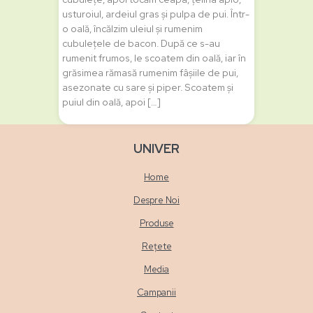
usturoiul, ardeiul gras și pulpa de pui. Într-
o oală, încălzim uleiul și rumenim
cubulețele de bacon. După ce s-au
rumenit frumos, le scoatem din oală, iar în
grăsimea rămasă rumenim fâșiile de pui,
asezonate cu sare și piper. Scoatem și
puiul din oală, apoi […]
UNIVER
Home
Despre Noi
Produse
Rețete
Media
Campanii