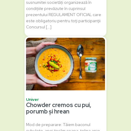
susnumitei societăți organizează în
condițiile prevăzute în cuprinsul
prezentului REGULAMENT OFICIAL care
este obligatoriu pentru toţi participanţii
Concursul […]
Univer
Chowder cremos cu pui,
porumb și hrean
Mod de preparare: Tăiem baconul
cubulețe, apoi tocăm ceapa, țelina apio,