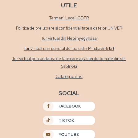
UTILE
Termeni Legali GDPR
Politica de prelucrare si confidențialitate a datelor UNIVER
Tur virtual din Hetényegyháza
Tur virtual prin punctul de lucru din Mindszenti krt
Tur virtual prin unitatea de fabricare a pastei de tomate din str.
Szolnoki
Catalog online
SOCIAL
FACEBOOK
TIKTOK
YOUTUBE