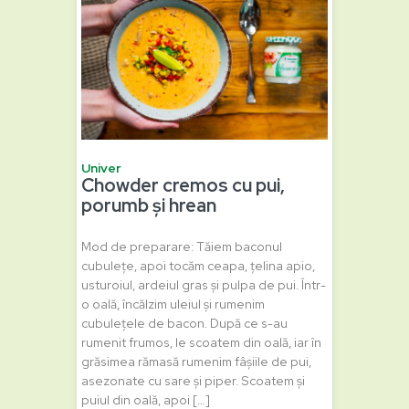
Univer
Chowder cremos cu pui,
porumb și hrean
Mod de preparare: Tăiem baconul
cubulețe, apoi tocăm ceapa, țelina apio,
usturoiul, ardeiul gras și pulpa de pui. Într-
o oală, încălzim uleiul și rumenim
cubulețele de bacon. După ce s-au
rumenit frumos, le scoatem din oală, iar în
grăsimea rămasă rumenim fâșiile de pui,
asezonate cu sare și piper. Scoatem și
puiul din oală, apoi […]