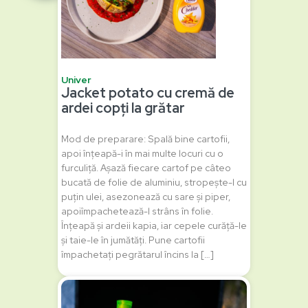
Univer
Jacket potato cu cremă de
ardei copți la grătar
Mod de preparare: Spală bine cartofii,
apoi înțeapă-i în mai multe locuri cu o
furculiță. Așază fiecare cartof pe câteo
bucată de folie de aluminiu, stropește-l cu
puțin ulei, asezonează cu sare și piper,
apoiîmpachetează-l strâns în folie.
Înțeapă și ardeii kapia, iar cepele curăță-le
și taie-le în jumătăți. Pune cartofii
împachetați pegrătarul încins la […]