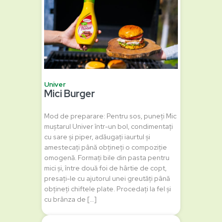
Univer
Mici Burger
Mod de preparare: Pentru sos, puneți Mic
muștarul Univer într-un bol, condimentați
cu sare și piper, adăugați iaurtul și
amestecați până obțineți o compoziție
omogenă. Formați bile din pasta pentru
mici și, între două foi de hârtie de copt,
presați-le cu ajutorul unei greutăți până
obțineți chiftele plate. Procedați la fel și
cu brânza de […]