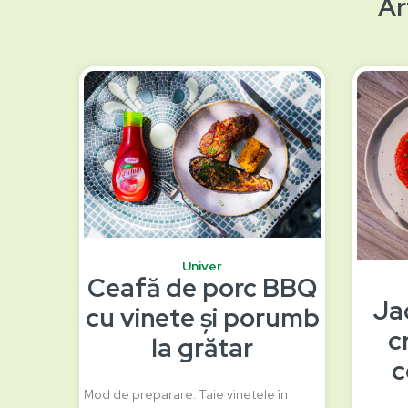
Ar
Univer
Ceafă de porc BBQ
Ja
cu vinete și porumb
c
la grătar
c
Mod de preparare: Taie vinetele în