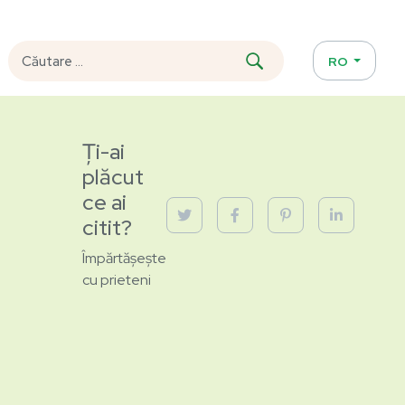
RO
Ți-ai
plăcut
ce ai
citit?
Împărtășește
cu prieteni