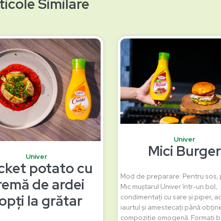
ticole Similare
Univer
Mici Burger
Univer
cket potato cu
Mod de preparare: Pentru sos, 
remă de ardei
Mic muștarul Univer într-un bol,
opți la grătar
condimentați cu sare și piper, a
iaurtul și amestecați până obține
compoziție omogenă. Formați bi