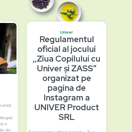
Univer
Regulamentul
oficial al jocului
‚,Ziua Copilului cu
Univer și ZASS”
organizat pe
pagina de
Instagram a
UNIVER Product
puneți
SRL
dăugați
ți o
le din