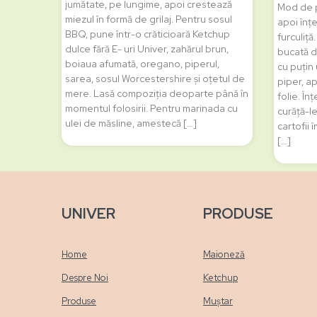
jumătate, pe lungime, apoi crestează
Mod de p
miezul în formă de grilaj. Pentru sosul
apoi înțe
BBQ, pune într-o crăticioară Ketchup
furculiță
dulce fără E- uri Univer, zahărul brun,
bucată d
boiaua afumată, oregano, piperul,
cu puțin 
sarea, sosul Worcestershire și oțetul de
piper, a
mere. Lasă compoziția deoparte până în
folie. În
momentul folosirii. Pentru marinada cu
curăță-le
ulei de măsline, amestecă […]
cartofii 
[…]
UNIVER
PRODUSE
Home
Maioneză
Despre Noi
Ketchup
Produse
Muștar