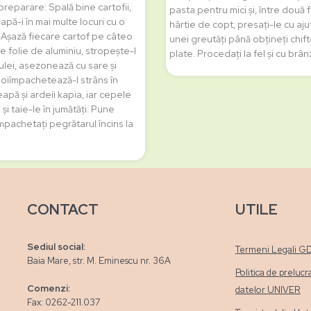
reparare: Spală bine cartofii,
pasta pentru mici și, între două 
apă-i în mai multe locuri cu o
hârtie de copt, presați-le cu aju
. Așază fiecare cartof pe câteo
unei greutăți până obțineți chif
e folie de aluminiu, stropește-l
plate. Procedați la fel și cu brâ
ulei, asezonează cu sare și
poiîmpachetează-l strâns în
țeapă și ardeii kapia, iar cepele
 și taie-le în jumătăți. Pune
împachetați pegrătarul încins la
CONTACT
UTILE
Sediul social:
Termeni Legali G
Baia Mare, str. M. Eminescu nr. 36A
Politica de prelucr
Comenzi:
datelor UNIVER
Fax: 0262-211.037