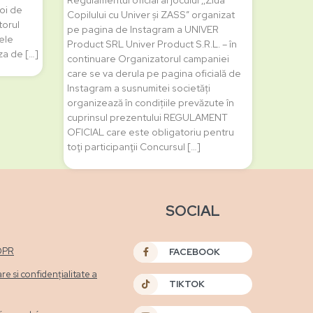
Regulamentul oficial al jocului ‚,Ziua
foi de
Copilului cu Univer și ZASS” organizat
torul
pe pagina de Instagram a UNIVER
tele
Product SRL Univer Product S.R.L. – în
nza de […]
continuare Organizatorul campaniei
care se va derula pe pagina oficială de
Instagram a susnumitei societăți
organizează în condițiile prevăzute în
cuprinsul prezentului REGULAMENT
OFICIAL care este obligatoriu pentru
toţi participanţii Concursul […]
SOCIAL
DPR
FACEBOOK
are si confidențialitate a
TIKTOK