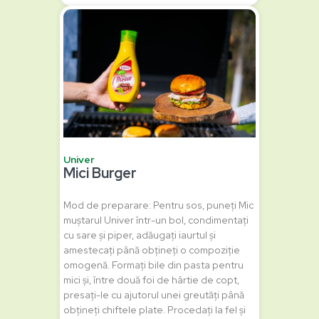
Univer
Mici Burger
Mod de preparare: Pentru sos, puneți Mic
muștarul Univer într-un bol, condimentați
cu sare și piper, adăugați iaurtul și
amestecați până obțineți o compoziție
omogenă. Formați bile din pasta pentru
mici și, între două foi de hârtie de copt,
presați-le cu ajutorul unei greutăți până
obțineți chiftele plate. Procedați la fel și