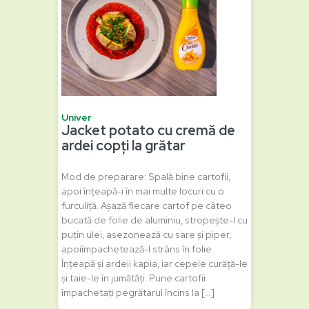
Univer
Jacket potato cu cremă de
ardei copți la grătar
Mod de preparare: Spală bine cartofii,
apoi înțeapă-i în mai multe locuri cu o
furculiță. Așază fiecare cartof pe câteo
bucată de folie de aluminiu, stropește-l cu
puțin ulei, asezonează cu sare și piper,
apoiîmpachetează-l strâns în folie.
Înțeapă și ardeii kapia, iar cepele curăță-le
și taie-le în jumătăți. Pune cartofii
împachetați pegrătarul încins la […]