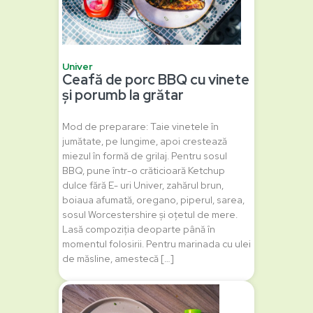
Univer
Ceafă de porc BBQ cu vinete
și porumb la grătar
Mod de preparare: Taie vinetele în
jumătate, pe lungime, apoi crestează
miezul în formă de grilaj. Pentru sosul
BBQ, pune într-o crăticioară Ketchup
dulce fără E- uri Univer, zahărul brun,
boiaua afumată, oregano, piperul, sarea,
sosul Worcestershire și oțetul de mere.
Lasă compoziția deoparte până în
momentul folosirii. Pentru marinada cu ulei
de măsline, amestecă […]