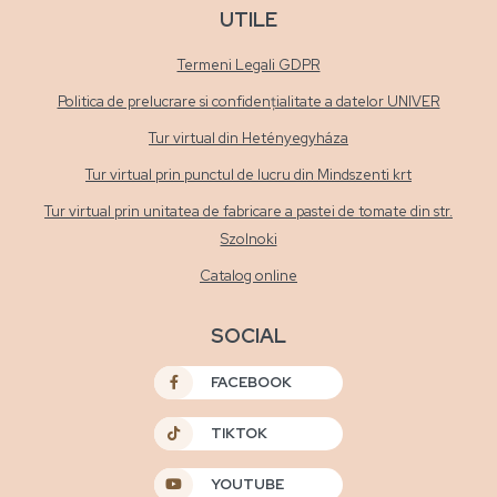
UTILE
Termeni Legali GDPR
Politica de prelucrare si confidențialitate a datelor UNIVER
Tur virtual din Hetényegyháza
Tur virtual prin punctul de lucru din Mindszenti krt
Tur virtual prin unitatea de fabricare a pastei de tomate din str.
Szolnoki
Catalog online
SOCIAL
FACEBOOK
TIKTOK
YOUTUBE