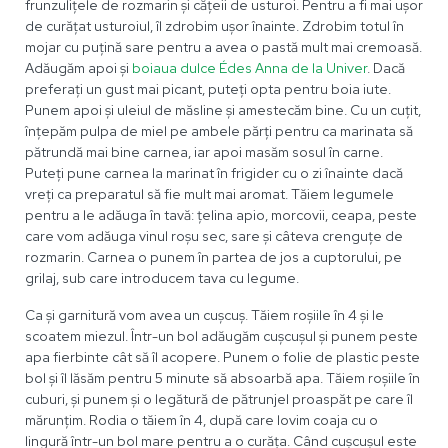
frunzulițele de rozmarin și cățeii de usturoi. Pentru a fi mai ușor
de curățat usturoiul, îl zdrobim ușor înainte. Zdrobim totul în
mojar cu puțină sare pentru a avea o pastă mult mai cremoasă.
Adăugăm apoi și
boiaua dulce Édes Anna de la Univer
. Dacă
preferați un gust mai picant, puteți opta pentru boia iute.
Punem apoi și uleiul de măsline și amestecăm bine. Cu un cuțit,
înțepăm pulpa de miel pe ambele părți pentru ca marinata să
pătrundă mai bine carnea, iar apoi masăm sosul în carne.
Puteți pune carnea la marinat în frigider cu o zi înainte dacă
vreți ca preparatul să fie mult mai aromat. Tăiem legumele
pentru a le adăuga în tavă: țelina apio, morcovii, ceapa, peste
care vom adăuga vinul roșu sec, sare și câteva crenguțe de
rozmarin. Carnea o punem în partea de jos a cuptorului, pe
grilaj, sub care introducem tava cu legume.
Ca și garnitură vom avea un cușcuș. Tăiem roșiile în 4 și le
scoatem miezul. Într-un bol adăugăm cușcușul și punem peste
apa fierbinte cât să îl acopere. Punem o folie de plastic peste
bol și îl lăsăm pentru 5 minute să absoarbă apa. Tăiem roșiile în
cuburi, și punem și o legătură de pătrunjel proaspăt pe care îl
mărunțim. Rodia o tăiem în 4, după care lovim coaja cu o
lingură într-un bol mare pentru a o curăța. Când cușcușul este