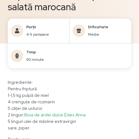
salată marocană
Porții
Dificultate
4-5 persoane
Medie
Timp
90 minute
Ingrediente:
Pentru friptură:
1-1,5 kg pulpă de miel
4 crenguțe de rozmarin
5 căței de usturoi
2 linguri
Boia de ardei dulce Édes Anna
5 linguri ulei de măsline extravirgin
sare, piper