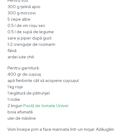
Pentru sos:
300 g țelină apio
300 g morcovi
5 cepe albe
0.5 l de vin roșu sec
0.5 l de supă de legume
sare și piper după gust
1-2 crenguțe de rozmarin
făină
ardei iute chili
Pentru garnitură:
400 gr de cușcuș
apă fierbinte cât să acopere cușcușul
1 kg roşii
1 legătură de pătrunjel
1 rodie
2 linguri
Pastă de tomate Univer
boia afumată
ulei de măsline
Vom începe prin a face marinata într-un mojar. Adăugăm