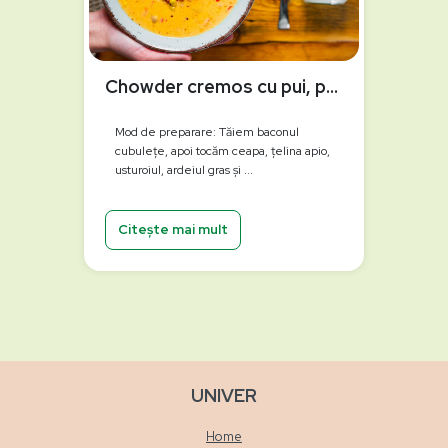
Chowder cremos cu pui, porumb și hrean
Mod de preparare: Tăiem baconul
cubulețe, apoi tocăm ceapa, țelina apio,
usturoiul, ardeiul gras și ...
Citește mai mult
UNIVER
Home