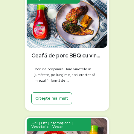
Ceafă de porc BBQ cu vinete și porumb la grătar
Mod de preparare: Taie vinetele în
jumătate, pe lungime, apoi crestează
miezul în formă de ...
Citește mai mult
Grill | Fitt | Internațional |
Vegetarian, Vegan