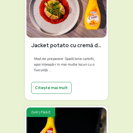
Jacket potato cu cremă de ardei copți la grătar
Mod de preparare: Spală bine cartofii,
apoi înțeapă-i în mai multe locuri cu o
furculiță. ...
Citește mai mult
Grill | Fără E