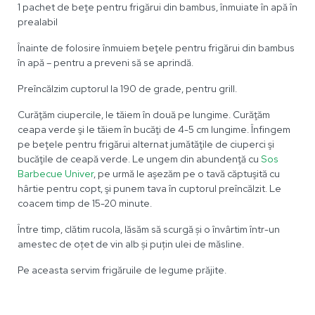
1 pachet de beţe pentru frigărui din bambus, înmuiate în apă în
prealabil
Înainte de folosire înmuiem beţele pentru frigărui din bambus
în apă – pentru a preveni să se aprindă.
Preîncălzim cuptorul la 190 de grade, pentru grill.
Curăţăm ciupercile, le tăiem în două pe lungime. Curăţăm
ceapa verde şi le tăiem în bucăţi de 4-5 cm lungime. Înfingem
pe beţele pentru frigărui alternat jumătăţile de ciuperci şi
bucăţile de ceapă verde. Le ungem din abundenţă cu
Sos
Barbecue Univer
, pe urmă le aşezăm pe o tavă căptuşită cu
hârtie pentru copt, şi punem tava în cuptorul preîncălzit. Le
coacem timp de 15-20 minute.
Între timp, clătim rucola, lăsăm să scurgă și o învârtim într-un
amestec de oțet de vin alb și puțin ulei de măsline.
Pe aceasta servim frigăruile de legume prăjite.