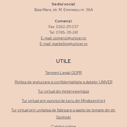
Sediul social:
Baia Mare, str. M. Eminescu nr. 36A
Comenzi:
Fax: 0262-211.037
Tel: 0745-311-241
E-mail: comenzi@univer.ro
E-mail: marketing@univer.ro
UTILE
Termeni Legali GDPR
Politica de prelucrare si confidențialitate a datelor UNIVER
Tur virtual din Hetényegyháza
Tur virtual prin punctul de lucru din Mindszenti krt
Tur virtual prin unitatea de fabricare a pastei de tomate din str.
Szolnoki
Catalog online