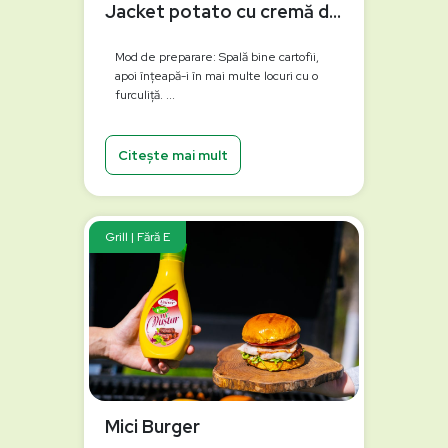
Jacket potato cu cremă de ardei copți la grătar
Mod de preparare: Spală bine cartofii,
apoi înțeapă-i în mai multe locuri cu o
furculiță. ...
Citește mai mult
Grill | Fără E
Mici Burger