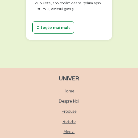
cubulețe, apoi tocăm ceapa, țelina apio,
usturoiul, ardeiul gras și ...
Citește mai mult
UNIVER
Home
Despre Noi
Produse
Rețete
Media