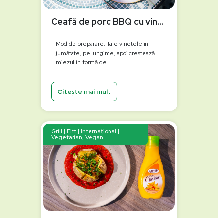
Ceafă de porc BBQ cu vinete și porumb la grătar
Mod de preparare: Taie vinetele în
jumătate, pe lungime, apoi crestează
miezul în formă de ...
Citește mai mult
Grill | Fitt | Internațional |
Vegetarian, Vegan