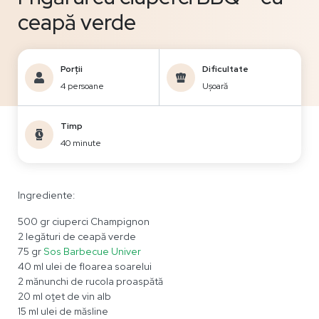
ceapă verde
Porții
Dificultate
4 persoane
Ușoară
Timp
40 minute
Ingrediente:
500 gr ciuperci Champignon
2 legături de ceapă verde
75 gr
Sos Barbecue Univer
40 ml ulei de floarea soarelui
2 mănunchi de rucola proaspătă
20 ml oţet de vin alb
15 ml ulei de măsline