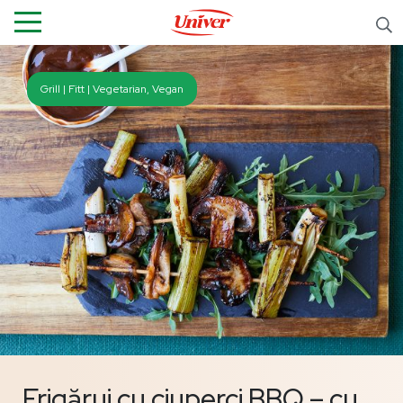
Grill | Fitt | Vegetarian, Vegan
Frigărui cu ciuperci BBQ – cu