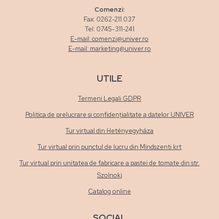
Comenzi:
Fax: 0262-211.037
Tel: 0745-311-241
E-mail: comenzi@univer.ro
E-mail: marketing@univer.ro
UTILE
Termeni Legali GDPR
Politica de prelucrare si confidențialitate a datelor UNIVER
Tur virtual din Hetényegyháza
Tur virtual prin punctul de lucru din Mindszenti krt
Tur virtual prin unitatea de fabricare a pastei de tomate din str.
Szolnoki
Catalog online
SOCIAL