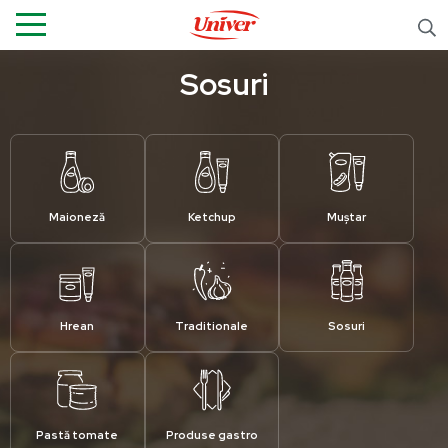
Sosuri
Maioneză
Ketchup
Muștar
Hrean
Traditionale
Sosuri
Pastă tomate
Produse gastro