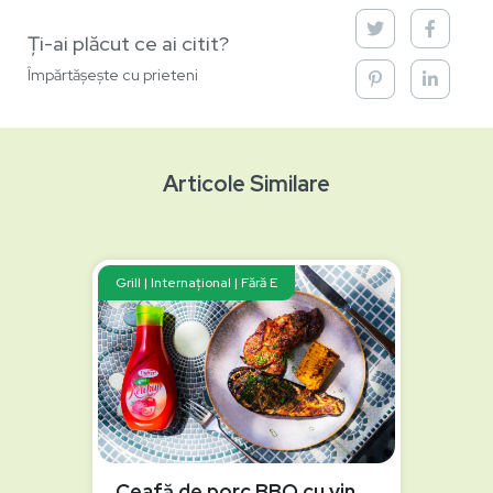
Ți-ai plăcut ce ai citit?
Împărtășește cu prieteni
Articole Similare
Grill | Internațional | Fără E
Ceafă de porc BBQ cu vinete și porumb la grătar