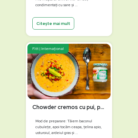
condimentați cu sare și ...
Citește mai mult
Fitt | Internațional
Chowder cremos cu pui, porumb și hrean
Mod de preparare: Tăiem baconul
cubulețe, apoi tocăm ceapa, țelina apio,
usturoiul, ardeiul gras și ...