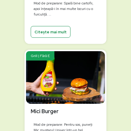
Mod de preparare: Spală bine cartofii,
apoi înțeapă-i în mai multe locuri cu o
furculiță. ...
Citește mai mult
Grill | Fără E
Mici Burger
Mod de preparare: Pentru sos, puneți
Mic muștarul Univer într-un bol,