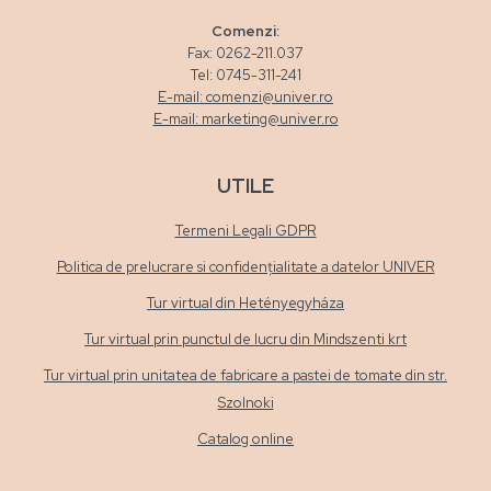
Comenzi:
Fax: 0262-211.037
Tel: 0745-311-241
E-mail: comenzi@univer.ro
E-mail: marketing@univer.ro
UTILE
Termeni Legali GDPR
Politica de prelucrare si confidențialitate a datelor UNIVER
Tur virtual din Hetényegyháza
Tur virtual prin punctul de lucru din Mindszenti krt
Tur virtual prin unitatea de fabricare a pastei de tomate din str.
Szolnoki
Catalog online