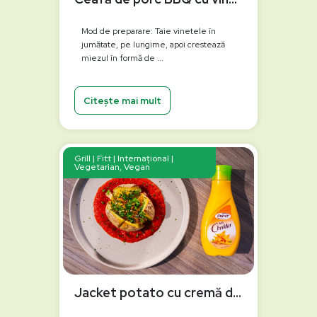
Mod de preparare: Taie vinetele în
jumătate, pe lungime, apoi crestează
miezul în formă de ...
Citește mai mult
Grill | Fitt | Internațional |
Vegetarian, Vegan
Jacket potato cu cremă de ardei copți la grătar