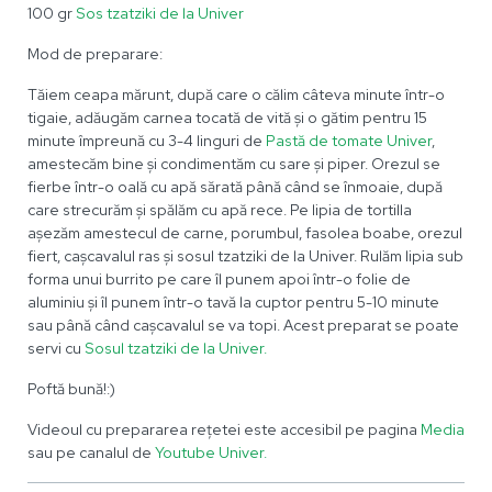
100 gr
Sos tzatziki de la Univer
Mod de preparare:
Tăiem ceapa mărunt, după care o călim câteva minute într-o
tigaie, adăugăm carnea tocată de vită și o gătim pentru 15
minute împreună cu 3-4 linguri de
Pastă de tomate Univer
,
amestecăm bine și condimentăm cu sare și piper. Orezul se
fierbe într-o oală cu apă sărată până când se înmoaie, după
care strecurăm și spălăm cu apă rece. Pe lipia de tortilla
așezăm amestecul de carne, porumbul, fasolea boabe, orezul
fiert, cașcavalul ras și sosul tzatziki de la Univer. Rulăm lipia sub
forma unui burrito pe care îl punem apoi într-o folie de
aluminiu și îl punem într-o tavă la cuptor pentru 5-10 minute
sau până când cașcavalul se va topi. Acest preparat se poate
servi cu
Sosul tzatziki de la Univer.
Poftă bună!:)
Videoul cu prepararea rețetei este accesibil pe pagina
Media
sau pe canalul de
Youtube Univer.