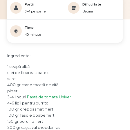
Porții
Dificultate
3-4 persoane
Usoara
Timp
40 minute
Ingrediente:
1 ceapă albă
ulei de floarea soarelui
sare
400 gr carne tocată de vită
piper
3-4 linguri
Pastă de tomate Univer
4-6 lipii pentru burrito
100 gr orez basmati fiert
100 gr fasole boabe fiert
150 gr porumb fiert
200 gr cașcaval cheddar ras